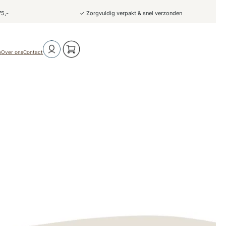
75,-
✓ Zorgvuldig verpakt & snel verzonden
o
Over ons
Contact