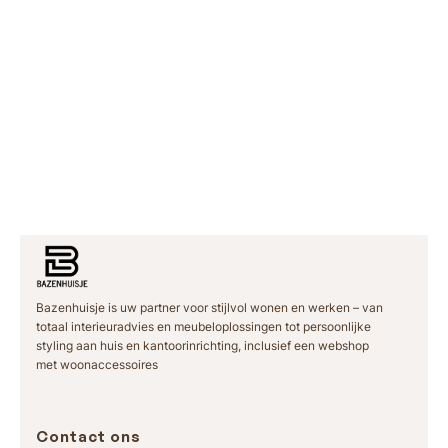
j
j
s
s
k
k
l
l
a
a
s
s
s
s
e
e
:
:
€
€
1
7
Bazenhuisje is uw partner voor stijlvol wonen en werken – van
totaal interieuradvies en meubeloplossingen tot persoonlijke
2
9
styling aan huis en kantoorinrichting, inclusief een webshop
4
,
met woonaccessoires
,
9
9
5
Contact ons