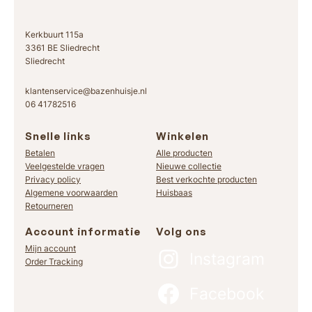
5
t
t
o
Kerkbuurt 115a
o
t
3361 BE Sliedrecht
t
€
Sliedrecht
€
klantenservice@bazenhuisje.nl
1
06 41782516
2
5
Snelle links
Winkelen
4
9
Betalen
Alle producten
9
,
Veelgestelde vragen
Nieuwe collectie
,
0
Privacy policy
Best verkochte producten
Algemene voorwaarden
Huisbaas
0
0
Retourneren
0
Account informatie
Volg ons
Mijn account
Instagram
Order Tracking
Facebook