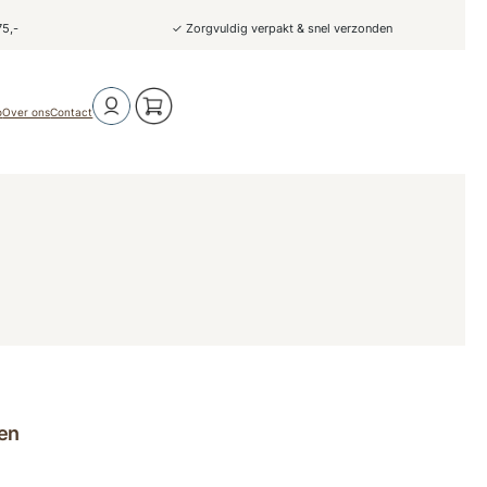
75,-
✓ Zorgvuldig verpakt & snel verzonden
o
Over ons
Contact
en