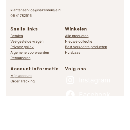
klantenservice@bazenhuisje.nl
06 41782516
Snelle links
Winkelen
Betalen
Alle producten
Veelgestelde vragen
Nieuwe collectie
Privacy policy
Best verkochte producten
Algemene voorwaarden
Huisbaas
Retourneren
Account informatie
Volg ons
Mijn account
Instagram
Order Tracking
Facebook
TikTok
Meld je aan en wees als eerste op de hoogte van onze nieuwe