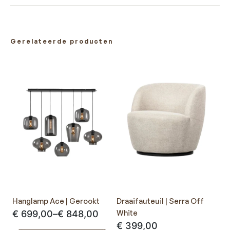
Gerelateerde producten
Hanglamp Ace | Gerookt
Draaifauteuil | Serra Off
Prijsklasse:
White
€
699,00
–
€
848,00
€
399,00
€ 699,00