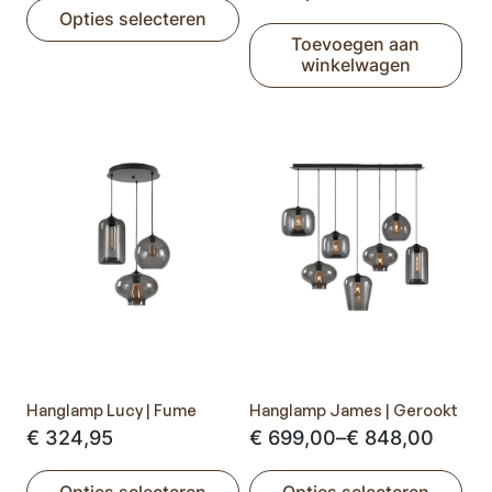
Opties selecteren
tot
Toevoegen aan
Dit
€ 848,00
winkelwagen
product
heeft
meerdere
variaties.
Deze
optie
kan
gekozen
worden
op
de
productpagina
Hanglamp Lucy | Fume
Hanglamp James | Gerookt
Prijsklasse:
€
324,95
€
699,00
–
€
848,00
€ 699,00
Opties selecteren
Opties selecteren