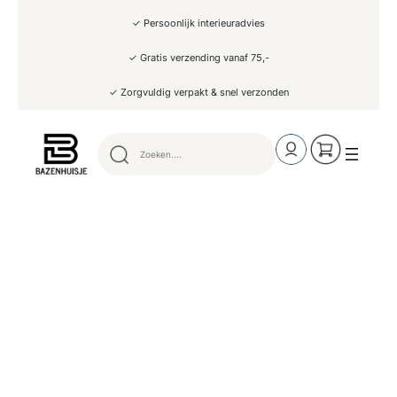
Ga
✓ Persoonlijk interieuradvies
naar
de
inhoud
✓ Gratis verzending vanaf 75,-
✓ Zorgvuldig verpakt & snel verzonden