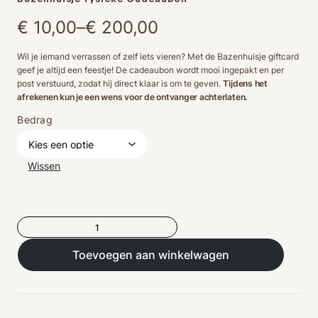
Prijsklasse:
€
10,00
–
€
200,00
€ 10,00
Wil je iemand verrassen of zelf iets vieren? Met de Bazenhuisje giftcard
geef je altijd een feestje! De cadeaubon wordt mooi ingepakt en per
tot
post verstuurd, zodat hij direct klaar is om te geven.
Tijdens het
afrekenen kun je een wens voor de ontvanger achterlaten.
€ 200,00
Bedrag
Wissen
Bazenhuisje
fysieke
Cadeaubon
Toevoegen aan winkelwagen
aantal