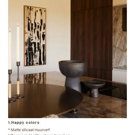
1.Happy colors
* Matte silicaat muurverf