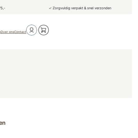
75,-
✓ Zorgvuldig verpakt & snel verzonden
o
Over ons
Contact
en