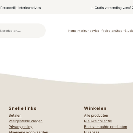
Persoonlijk interieuradvies
✓ Gratis verzending vanaf 
Home
Interieur advies
Projecten
Shop
Studi
Snelle links
Winkelen
Betalen
Alle producten
Veelgestelde vragen
Nieuwe collectie
Privacy policy
Best verkochte producten
Algemene voorwaarden
Huisbaas