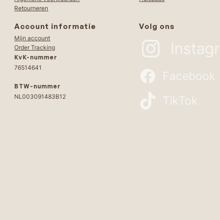
Retourneren
Account informatie
Volg ons
Mijn account
Instag
Order Tracking
KvK-nummer
76514641
Facebook
BTW-nummer
NL003091483B12
TikTok