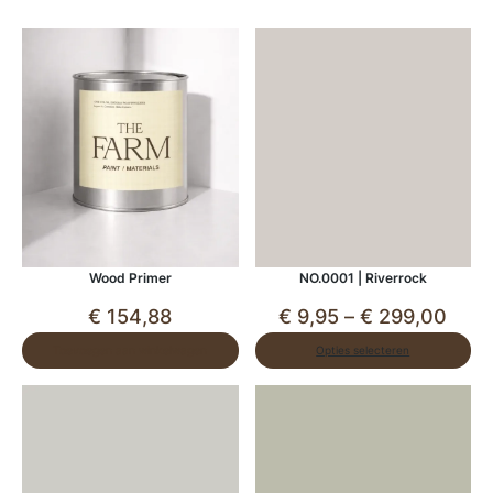
Wood Primer
NO.0001 | Riverrock
P
€
154,88
€
9,95
–
€
299,00
r
Toevoegen aan winkelwagen
Opties selecteren
i
j
s
k