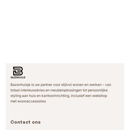
€
€
9
9
9
9
9
9
,
,
,
,
0
0
9
9
0
0
5
5
t
t
o
o
t
t
€
€
Bazenhuisje is uw partner voor stijlvol wonen en werken – van
2
2
totaal interieuradvies en meubeloplossingen tot persoonlijke
styling aan huis en kantoorinrichting, inclusief een webshop
9
9
met woonaccessoires
9
9
,
,
Contact ons
0
0