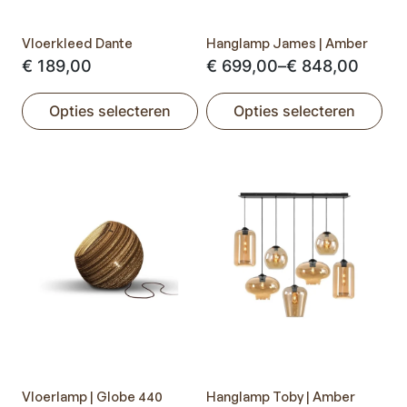
Vloerkleed Dante
Hanglamp James | Amber
Prijsklasse:
€
189,00
€
699,00
–
€
848,00
€ 699,00
Opties selecteren
Opties selecteren
tot
Dit
Dit
€ 848,00
product
product
heeft
heeft
meerdere
meerdere
variaties.
variaties.
Deze
Deze
optie
optie
kan
kan
gekozen
gekozen
worden
worden
op
op
de
de
productpagina
productpagina
Vloerlamp | Globe 440
Hanglamp Toby | Amber