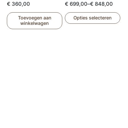
Prijsklasse:
€
360,00
€
699,00
–
€
848,00
€ 699,00
Toevoegen aan
Opties selecteren
tot
winkelwagen
Dit
€ 848,00
product
heeft
meerdere
variaties.
Deze
optie
kan
gekozen
worden
op
de
productpagina