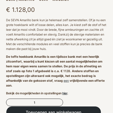
€
1.128,00
De SEVN Amarillo bank kun je helemaal zelf samenstellen. Of je nu een
grote hoekbank wilt of losse delen, alles kan. Je kiest zelf de stof of het
leer dat je mooi vindt. Door de brede, fijne armleuningen en zachte zit
voelt Amarillo comfortabel en stevig. Dankzij de stevige materialen en
nette afwerking zit je altijd goed én ziet je woonkamer er gezellig uit.
Met de verschillende modules en veel stoffen kun je precies de bank
maken die past bij jouw huis.
De toffe hoekbank Amarillo is een tijdloze bank met een heerlijk
zitcomfort, waarbij u kunt kiezen uit een aantal mogelijkheden om
hem naar eigen wens samen te stellen. De prijs in de afmeting en
stof zoals op foto 1 afgebeeld is c.a. €
1128
. Andere stoffen en
opstellingen zijn uiteraard ook mogelijk, het exacte bedrag is
afhankelijk van de gekozen stof, vraag
een
vrijblijvende een offerte
aan.
Bekijk de mogelijkheden in opstellingen
hier
.
Bank
|
Amarillo
Toevoegen aan winkelwagen