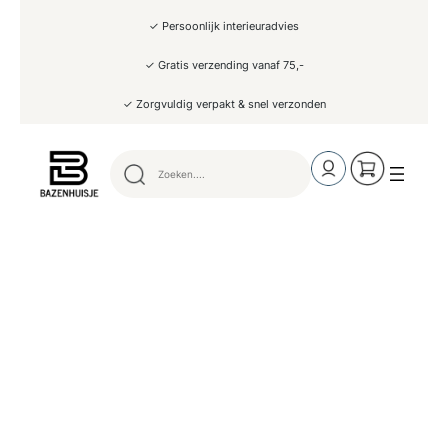
Ga
✓ Persoonlijk interieuradvies
naar
de
inhoud
✓ Gratis verzending vanaf 75,-
✓ Zorgvuldig verpakt & snel verzonden