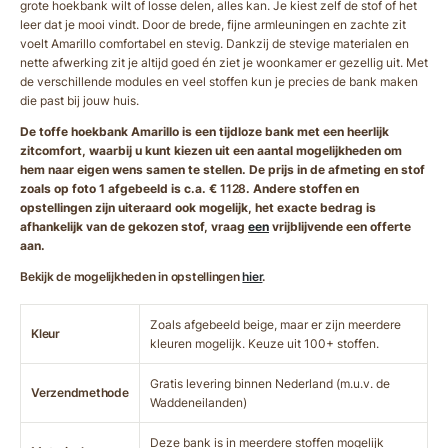
grote hoekbank wilt of losse delen, alles kan. Je kiest zelf de stof of het
leer dat je mooi vindt. Door de brede, fijne armleuningen en zachte zit
voelt Amarillo comfortabel en stevig. Dankzij de stevige materialen en
nette afwerking zit je altijd goed én ziet je woonkamer er gezellig uit. Met
de verschillende modules en veel stoffen kun je precies de bank maken
die past bij jouw huis.
De toffe hoekbank Amarillo is een tijdloze bank met een heerlijk
zitcomfort, waarbij u kunt kiezen uit een aantal mogelijkheden om
hem naar eigen wens samen te stellen. De prijs in de afmeting en stof
zoals op foto 1 afgebeeld is c.a. €
1128
. Andere stoffen en
opstellingen zijn uiteraard ook mogelijk, het exacte bedrag is
afhankelijk van de gekozen stof, vraag
een
vrijblijvende een offerte
aan.
Bekijk de mogelijkheden in opstellingen
hier
.
Zoals afgebeeld beige, maar er zijn meerdere
Kleur
kleuren mogelijk. Keuze uit 100+ stoffen.
Gratis levering binnen Nederland (m.u.v. de
Verzendmethode
Waddeneilanden)
Deze bank is in meerdere stoffen mogelijk