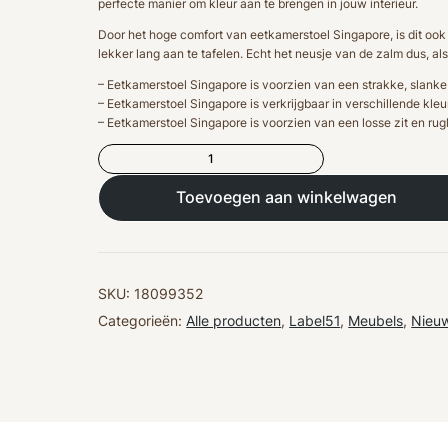
perfecte manier om kleur aan te brengen in jouw interieur.
Door het hoge comfort van eetkamerstoel Singapore, is dit ook
lekker lang aan te tafelen. Echt het neusje van de zalm dus, al
– Eetkamerstoel Singapore is voorzien van een strakke, slanke
– Eetkamerstoel Singapore is verkrijgbaar in verschillende kleu
– Eetkamerstoel Singapore is voorzien van een losse zit en rug
Eetkamerstoel
Singapore
49x63x90
Toevoegen aan winkelwagen
cm
Forest
|
LABEL51
aantal
SKU:
18099352
Categorieën:
Alle producten
,
Label51
,
Meubels
,
Nieuw