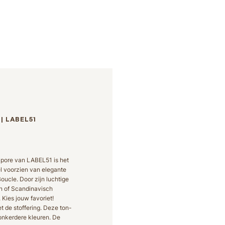
| LABEL51
apore van LABEL51 is het
l voorzien van elegante
oucle. Door zijn luchtige
rn of Scandinavisch
. Kies jouw favoriet!
 de stoffering. Deze ton-
 donkerdere kleuren. De