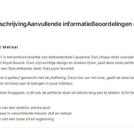
schrijving
Aanvullende informatie
Beoordelingen 
t Metaal
is het armloze broertje van eetkamerstoel Lausanne. Een chique stoel voorzie
 Royal Boucle. Door zijn luchtige design en strakke lijnen, past deze stoel perf
op een fijne eetkamer stoel. Kies jouw favoriet!
is perfect gematcht met de stoffering. Deze ton-sur-ton look, geeft de stoel een 
r om kleur aan te brengen in jouw interieur.
el Singapore, is dit ook de perfecte stoel om lekker lang aan te tafelen. Echt he
 van een strakke, slanke poot.
aar in verschillende kleuren stof en metaal.
 van een losse zit en rugleuning.