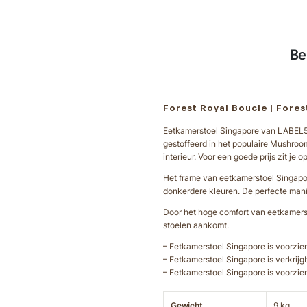
Be
Forest Royal Boucle | Fores
Eetkamerstoel Singapore van LABEL51 
gestoffeerd in het populaire Mushroom
interieur. Voor een goede prijs zit je 
Het frame van eetkamerstoel Singapore 
donkerdere kleuren. De perfecte manie
Door het hoge comfort van eetkamersto
stoelen aankomt.
– Eetkamerstoel Singapore is voorzien
– Eetkamerstoel Singapore is verkrijgb
– Eetkamerstoel Singapore is voorzien
Gewicht
9 kg