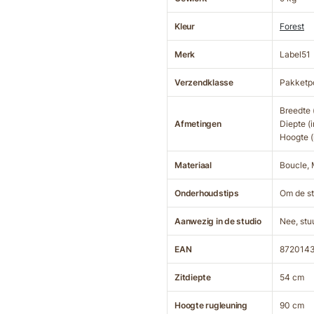
Kleur
Forest
Merk
Label51
Verzendklasse
Pakketp
Breedte 
Afmetingen
Diepte (
Hoogte (
Materiaal
Boucle, 
Onderhoudstips
Om de st
Aanwezig in de studio
Nee, stu
EAN
872014
Zitdiepte
54 cm
Hoogte rugleuning
90 cm