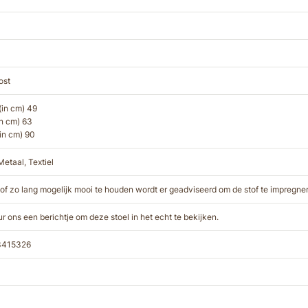
ost
(in cm) 49
in cm) 63
in cm) 90
Metaal, Textiel
of zo lang mogelijk mooi te houden wordt er geadviseerd om de stof te impregne
ur ons een berichtje om deze stoel in het echt te bekijken.
3415326