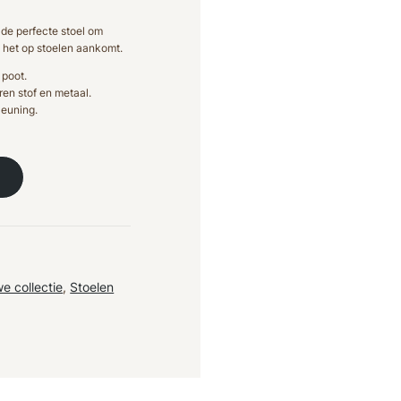
 de perfecte stoel om
s het op stoelen aankomt.
 poot.
ren stof en metaal.
leuning.
e collectie
,
Stoelen