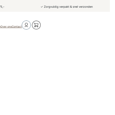
75,-
✓ Zorgvuldig verpakt & snel verzonden
o
Over ons
Contact