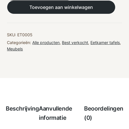
style
Toevoegen aan winkelwagen
|
Trio
aantal
SKU:
ET0005
Categorieën:
Alle producten
,
Best verkocht
,
Eetkamer tafels
,
Meubels
Beschrijving
Aanvullende
Beoordelingen
informatie
(0)