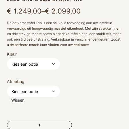
Prijsklasse:
€
1.249,00
–
€
2.099,00
€ 1.249,00
De eetkamertafel Trio is een stijlvolle toevoeging aan uw interieur,
vervaardigd uit hoogwaardig massief eikenhout. Met zijn strakke lijnen
tot
en drie stevige rechte poten biedt deze tafel niet alleen stabiliteit, maar
ook een tijdloze uitstraling. Verkrijgbaar in verschillende kleuren, zodat
€ 2.099,00
u de perfecte match kunt vinden voor uw eetkamer.
Kleur
Afmeting
Wissen
Eetkamertafel
Japandi