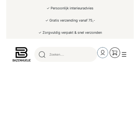
Ga
✓ Persoonlijk interieuradvies
naar
de
inhoud
✓ Gratis verzending vanaf 75,-
✓ Zorgvuldig verpakt & snel verzonden