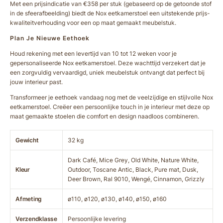
Met een prijsindicatie van €358 per stuk (gebaseerd op de getoonde stof
in de sfeerafbeelding) biedt de Nox eetkamerstoel een uitstekende prijs-
kwaliteitverhouding voor een op maat gemaakt meubelstuk.
Plan Je Nieuwe Eethoek
Houd rekening met een levertijd van 10 tot 12 weken voor je
gepersonaliseerde Nox eetkamerstoel. Deze wachttijd verzekert dat je
een zorgvuldig vervaardigd, uniek meubelstuk ontvangt dat perfect bij
jouw interieur past.
Transformeer je eethoek vandaag nog met de veelzijdige en stijlvolle Nox
eetkamerstoel. Creëer een persoonlijke touch in je interieur met deze op
maat gemaakte stoelen die comfort en design naadloos combineren.
Gewicht
32 kg
Dark Café, Mice Grey, Old White, Nature White,
Kleur
Outdoor, Toscane Antic, Black, Pure mat, Dusk,
Deer Brown, Ral 9010, Wengé, Cinnamon, Grizzly
Afmeting
ø110, ø120, ø130, ø140, ø150, ø160
Verzendklasse
Persoonlijke levering