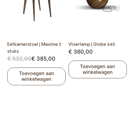
Eetkamerstoel | Maxime 2
Vloerlamp | Globe 440
stuks
€
360,00
Oorspronkelijke
Huidige
€
532,00
€
385,00
Toevoegen aan
prijs
prijs
winkelwagen
Toevoegen aan
was:
is:
winkelwagen
€ 532,00.
€ 385,00.