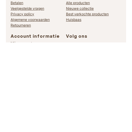
Betalen
Alle producten
Veelgestelde vragen
Nieuwe collectie
Privacy policy
Best verkochte producten
Algemene voorwaarden
Huisbaas
Retourneren
Account informatie
Volg ons
Mijn account
Instagram
Order Tracking
Facebook
TikTok
Meld je aan en wees als eerste op de hoogte van onze nieuwe
items en laatste trends:
Email
(vereist)