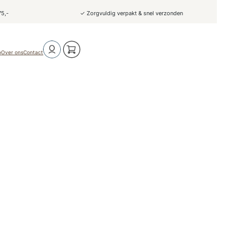
75,-
✓ Zorgvuldig verpakt & snel verzonden
o
Over ons
Contact