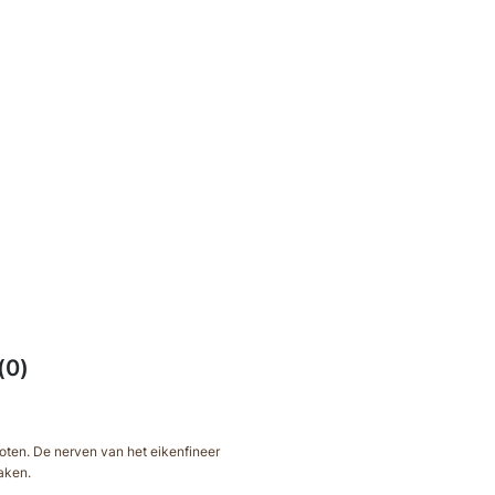
(0)
poten. De nerven van het eikenfineer
aken.