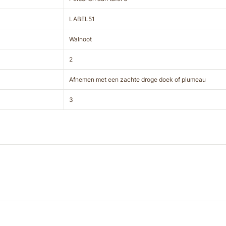
LABEL51
Walnoot
2
Afnemen met een zachte droge doek of plumeau
3