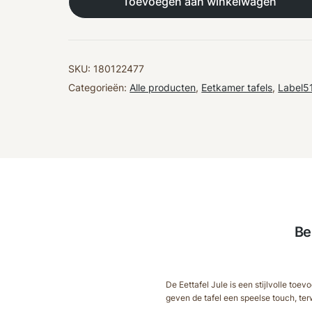
Toevoegen aan winkelwagen
|
Walnoot
Eiken
aantal
SKU:
180122477
Categorieën:
Alle producten
,
Eetkamer tafels
,
Label5
Be
De Eettafel Jule is een stijlvolle to
geven de tafel een speelse touch, ter