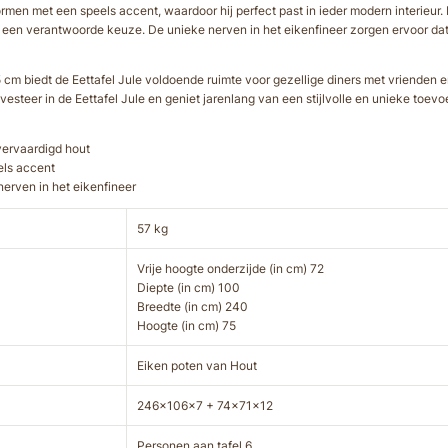
men met een speels accent, waardoor hij perfect past in ieder modern interieur.
n een verantwoorde keuze. De unieke nerven in het eikenfineer zorgen ervoor dat
 biedt de Eettafel Jule voldoende ruimte voor gezellige diners met vrienden en f
esteer in de Eettafel Jule en geniet jarenlang van een stijlvolle en unieke toevo
vervaardigd hout
els accent
 nerven in het eikenfineer
57 kg
Vrije hoogte onderzijde (in cm) 72
Diepte (in cm) 100
Breedte (in cm) 240
Hoogte (in cm) 75
Eiken poten van Hout
246x106x7 + 74x71x12
Personen aan tafel 6