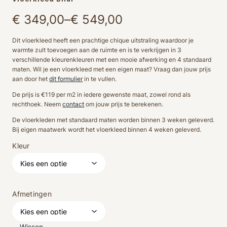
Prijsklasse:
€
349,00
–
€
549,00
€ 349,00
Dit vloerkleed heeft een prachtige chique uitstraling waardoor je
warmte zult toevoegen aan de ruimte en is te verkrijgen in 3
tot
verschillende kleurenkleuren met een mooie afwerking en 4 standaard
maten. Wil je een vloerkleed met een eigen maat? Vraag dan jouw prijs
€ 549,00
aan door het
dit formulier
in te vullen.
De prijs is €119 per m2 in iedere gewenste maat, zowel rond als
rechthoek. Neem
contact
om jouw prijs te berekenen.
De vloerkleden met standaard maten worden binnen 3 weken geleverd.
Bij eigen maatwerk wordt het vloerkleed binnen 4 weken geleverd.
Kleur
Afmetingen
Wissen