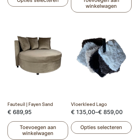
tot
winkelwagen
Dit
€ 848,00
product
heeft
meerdere
variaties.
Deze
optie
kan
gekozen
worden
op
de
productpagina
Fauteuil | Fayen Sand
Vloerkleed Lago
Prijsklasse:
€
689,95
€
135,00
–
€
859,00
€ 135,00
Toevoegen aan
Opties selecteren
tot
winkelwagen
Dit
€ 859,00