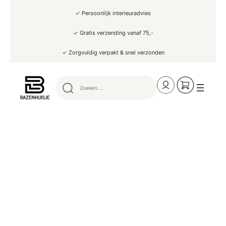
Ga
✓ Persoonlijk interieuradvies
naar
de
inhoud
✓ Gratis verzending vanaf 75,-
✓ Zorgvuldig verpakt & snel verzonden