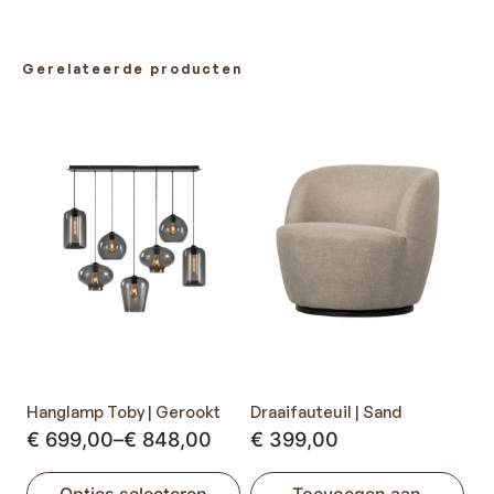
Gerelateerde producten
Hanglamp Toby | Gerookt
Draaifauteuil | Sand
Prijsklasse:
€
699,00
–
€
848,00
€
399,00
€ 699,00
Opties selecteren
Toevoegen aan