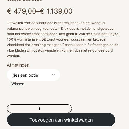
Prijsklasse:
€
479,00
–
€
1.139,00
€ 479,00
Dit wollen crafted vloerkleed is het resultaat van eeuwenoud
vakmanschap en oog voor detail. Dit kleed is met de hand geweven
tot
door bekwame ambachtslieden, met gebruik van de fijnste natuurlijke
100% wolmaterialen. Dit zorgt voor een duurzaam en luxueus
€ 1.139,00
vloerkleed dat jarenlang meegaat. Beschikbaar in 3 afmetingen en de
vloerkleden zijn custom-made en kunnen dus niet retour gestuurd
worden.
Afmetingen
Wissen
Vloerkleed
Step
aantal
Toevoegen aan winkelwagen