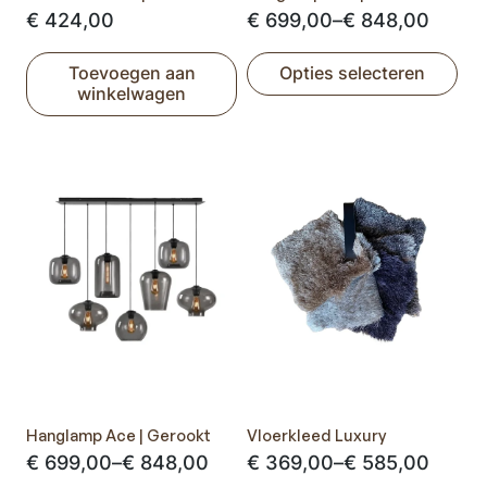
Prijsklasse:
€
424,00
€
699,00
–
€
848,00
€ 699,00
Toevoegen aan
Opties selecteren
tot
winkelwagen
Dit
€ 848,00
product
heeft
meerdere
variaties.
Deze
optie
kan
gekozen
worden
op
de
productpagina
Hanglamp Ace | Gerookt
Vloerkleed Luxury
Prijsklasse:
Prijsklasse:
€
699,00
–
€
848,00
€
369,00
–
€
585,00