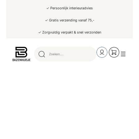
Ga
✓ Persoonlijk interieuradvies
naar
de
inhoud
✓ Gratis verzending vanaf 75,-
✓ Zorgvuldig verpakt & snel verzonden