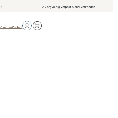
75,-
✓ Zorgvuldig verpakt & snel verzonden
o
Over ons
Contact