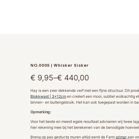
NO.0005 | Whisker Sisker
Prijsklasse:
€
9,95
–
€
440,00
€ 9,95
Hay is een zeer dekkende verf met een fijne structuur. Dit pro
Blokkwast | 3x12cm
en creëert een mooi, subtiel wolkachtig ef
tot
binnen- en buitengebruik. Het kan ook toegepast worden in ba
€ 440,00
Opmerking:
Voor het beste en meest egale resultaat adviseren wij twee la
hier rekening mee bij het berekenen van de benodigde hoeveel
Breng op pas gestucte muren altijd eerst de Farm
primer
aan om