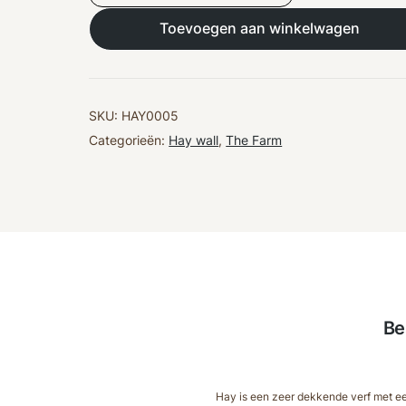
|
Whisker
Toevoegen aan winkelwagen
Sisker
aantal
SKU:
HAY0005
Categorieën:
Hay wall
,
The Farm
Be
Hay is een zeer dekkende verf met een