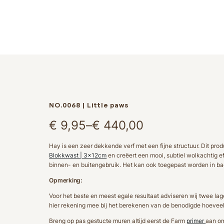
NO.0068 | Little paws
Prijsklasse:
€
9,95
–
€
440,00
€ 9,95
Hay is een zeer dekkende verf met een fijne structuur. Dit pro
Blokkwast | 3x12cm
en creëert een mooi, subtiel wolkachtig ef
tot
binnen- en buitengebruik. Het kan ook toegepast worden in ba
€ 440,00
Opmerking:
Voor het beste en meest egale resultaat adviseren wij twee la
hier rekening mee bij het berekenen van de benodigde hoeveel
Breng op pas gestucte muren altijd eerst de Farm
primer
aan om