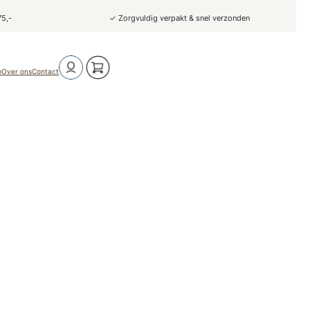
75,-
✓ Zorgvuldig verpakt & snel verzonden
o
Over ons
Contact