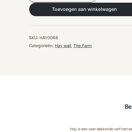
paws
aantal
Toevoegen aan winkelwagen
SKU:
HAY0068
Categorieën:
Hay wall
,
The Farm
Be
Hay is een zeer dekkende verf met een